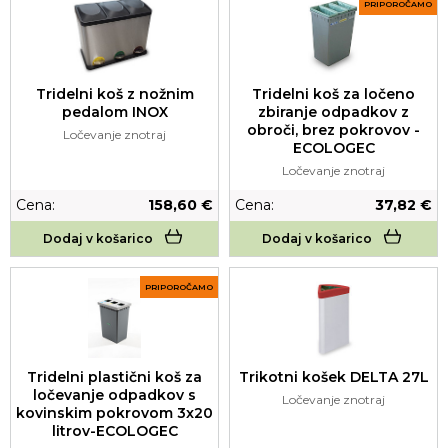
PRIPOROČAMO
Tridelni koš z nožnim
Tridelni koš za ločeno
pedalom INOX
zbiranje odpadkov z
obroči, brez pokrovov -
Ločevanje znotraj
ECOLOGEC
Ločevanje znotraj
Cena:
158,60 €
Cena:
37,82 €
Dodaj v košarico
Dodaj v košarico
PRIPOROČAMO
Tridelni plastični koš za
Trikotni košek DELTA 27L
ločevanje odpadkov s
Ločevanje znotraj
kovinskim pokrovom 3x20
litrov-ECOLOGEC