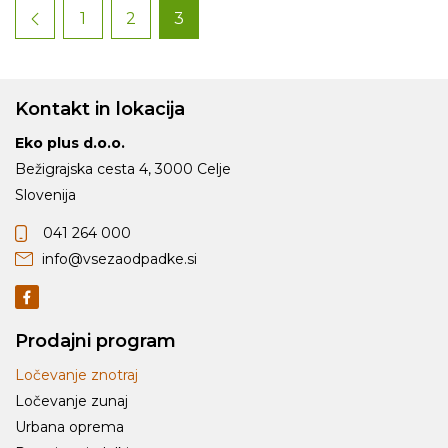
1
2
3
Kontakt in lokacija
Eko plus d.o.o.
Bežigrajska cesta 4, 3000 Celje
Slovenija
041 264 000
info@vsezaodpadke.si
Prodajni program
Ločevanje znotraj
Ločevanje zunaj
Urbana oprema