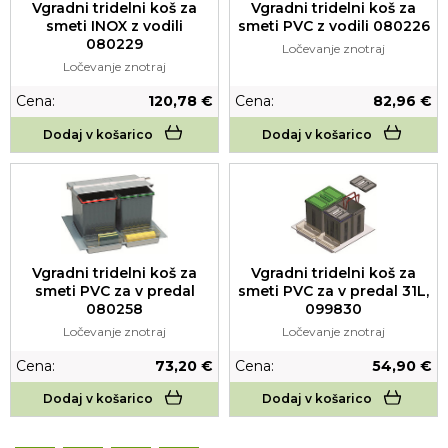
Vgradni tridelni koš za
Vgradni tridelni koš za
smeti INOX z vodili
smeti PVC z vodili 080226
080229
Ločevanje znotraj
Ločevanje znotraj
Cena:
120,78 €
Cena:
82,96 €
Dodaj v košarico
Dodaj v košarico
Vgradni tridelni koš za
Vgradni tridelni koš za
smeti PVC za v predal
smeti PVC za v predal 31L,
080258
099830
Ločevanje znotraj
Ločevanje znotraj
Cena:
73,20 €
Cena:
54,90 €
Dodaj v košarico
Dodaj v košarico