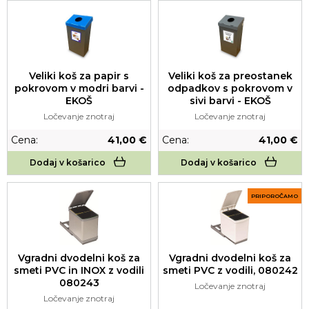
Veliki koš za papir s
Veliki koš za preostanek
pokrovom v modri barvi -
odpadkov s pokrovom v
EKOŠ
sivi barvi - EKOŠ
Ločevanje znotraj
Ločevanje znotraj
Cena:
41,00 €
Cena:
41,00 €
Dodaj v košarico
Dodaj v košarico
PRIPOROČAMO
Vgradni dvodelni koš za
Vgradni dvodelni koš za
smeti PVC in INOX z vodili
smeti PVC z vodili, 080242
080243
Ločevanje znotraj
Ločevanje znotraj