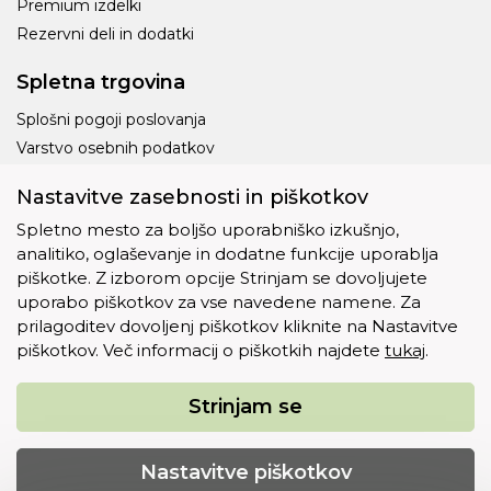
Premium izdelki
Rezervni deli in dodatki
Spletna trgovina
Splošni pogoji poslovanja
Varstvo osebnih podatkov
Dostava
Nastavitve zasebnosti in piškotkov
Piškotki
Spletno mesto za boljšo uporabniško izkušnjo,
analitiko, oglaševanje in dodatne funkcije uporablja
piškotke. Z izborom opcije Strinjam se dovoljujete
uporabo piškotkov za vse navedene namene. Za
prilagoditev dovoljenj piškotkov kliknite na Nastavitve
Ostalo
piškotkov. Več informacij o piškotkih najdete
tukaj
.
O nas
Kontakt
Strinjam se
Copyright © 2012 - 2026 Eko plus d.o.o.. Vse pravice
Nastavitve piškotkov
pridržane.