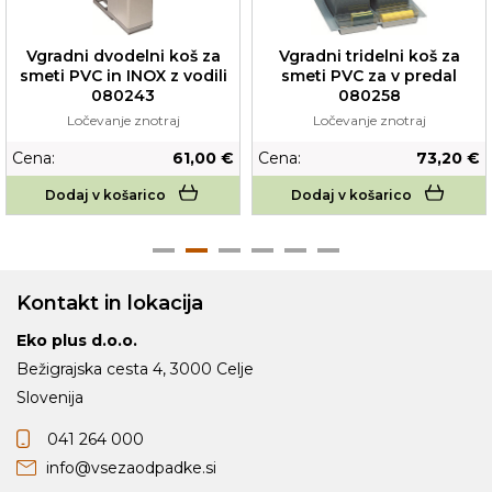
Vgradni dvodelni koš za
Vgradni tridelni koš za
smeti PVC in INOX z vodili
smeti PVC za v predal
080243
080258
Ločevanje znotraj
Ločevanje znotraj
Cena:
61,00 €
Cena:
73,20 €
Dodaj v košarico
Dodaj v košarico
Kontakt in lokacija
Eko plus d.o.o.
Bežigrajska cesta 4, 3000 Celje
Slovenija
041 264 000
info@vsezaodpadke.si