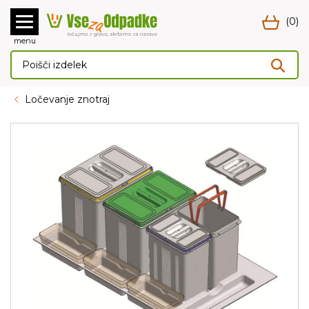
(0)
menu
Ločevanje znotraj