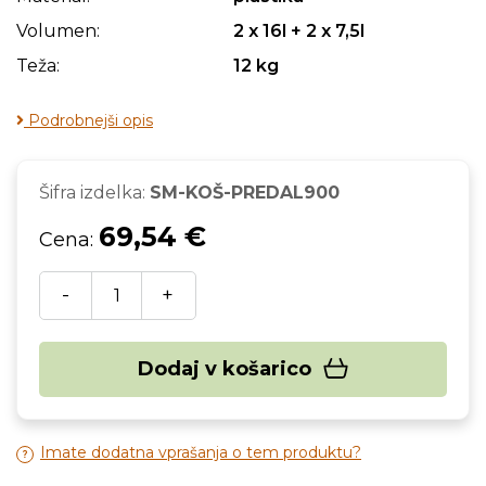
Volumen:
2 x 16l + 2 x 7,5l
Teža:
12 kg
Podrobnejši opis
Šifra izdelka:
SM-KOŠ-PREDAL900
69,54 €
Cena:
-
+
Dodaj v košarico
Imate dodatna vprašanja o tem produktu?