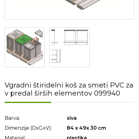
Vgradni štiridelni koš za smeti PVC za
v predal širših elementov 099940
Barva:
siva
Dimenzije (DxGxV):
84 x 49x 30 cm
Material:
plastika