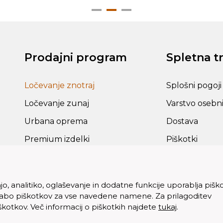
Prodajni program
Spletna t
Ločevanje znotraj
Splošni pogoji
Ločevanje zunaj
Varstvo osebn
Urbana oprema
Dostava
Premium izdelki
Piškotki
Rezervni deli in dodatki
, analitiko, oglaševanje in dodatne funkcije uporablja pišk
rabo piškotkov za vse navedene namene. Za prilagoditev
iškotkov. Več informacij o piškotkih najdete
tukaj
.
vice pridržane.