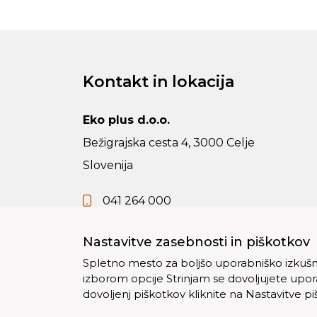
Kontakt in lokacija
Eko plus d.o.o.
Bežigrajska cesta 4, 3000 Celje
Slovenija
041 264 000
info@vsezaodpadke.si
Nastavitve zasebnosti in piškotkov
Spletno mesto za boljšo uporabniško izkušnjo
izborom opcije Strinjam se dovoljujete upo
dovoljenj piškotkov kliknite na Nastavitve p
Copyright © 2012 - 2026 Eko plus d.o.o.. Vse pra