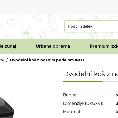
e zunaj
Urbana oprema
Premium izde
aj
/
Dvodelni koš z nožnim pedalom INOX
Dvodelni koš z 
Barva:
s
Dimenzije (DxGxV):
3
Material:
k