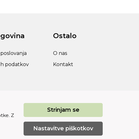
rgovina
Ostalo
 poslovanja
O nas
ih podatkov
Kontakt
Strinjam se
otke. Z
Nastavitve piškotkov
izdelava spletne trgovine