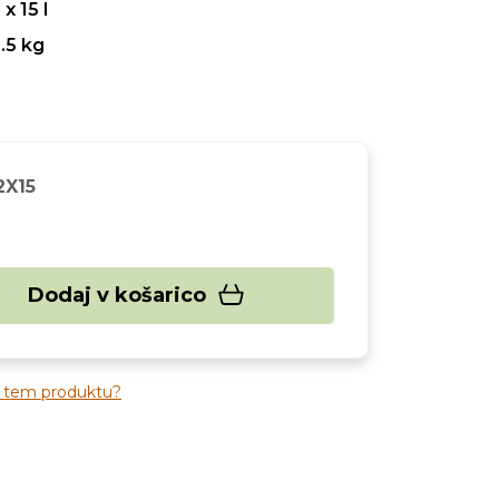
 x 15 l
.5 kg
2X15
Dodaj v košarico
o tem produktu?