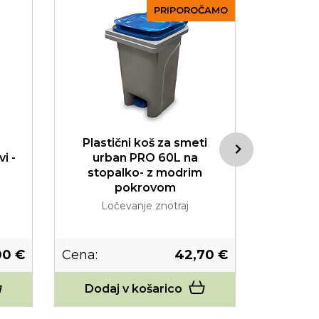
PRIPOROČAMO
Plastični koš za smeti
Koš za z
i -
urban PRO 60L na
sivi
stopalko- z modrim
Lo
pokrovom
Ločevanje znotraj
00 €
Cena:
42,70 €
Cena:
Dodaj v košarico
Dodaj