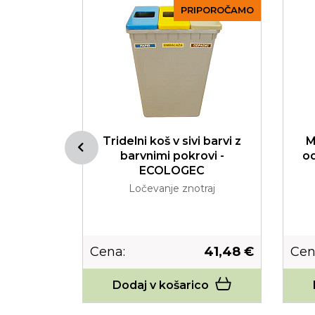
PRIPOROČAMO
da za
Tridelni koš v sivi barvi z
M
e STELO
barvnimi pokrovi -
o
ECOLOGEC
raj
Ločevanje znotraj
6,10 €
Cena:
41,48 €
Cen
co
Dodaj v košarico