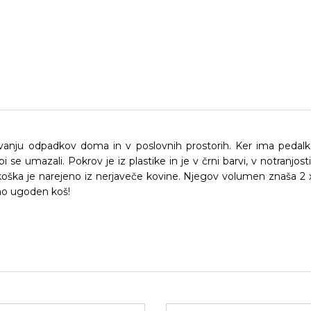
anju odpadkov doma in v poslovnih prostorih. Ker ima pedalk
e umazali. Pokrov je iz plastike in je v črni barvi, v notranjosti
lo koška je narejeno iz nerjaveče kovine. Njegov volumen znaša 2 x
vno ugoden koš!