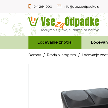
041 264 000
info@vsezaodpadke.si
Ločevanje znotraj
Ločevanj
Domov
/
Prodajni program
/
Ločevanje znotr