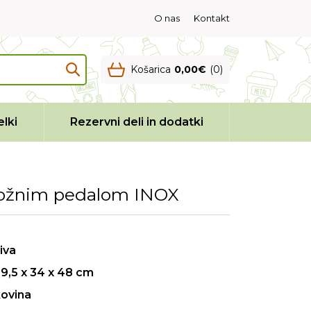
O nas
Kontakt
Košarica
0,00€
(0)
lki
Rezervni deli in dodatki
nožnim pedalom INOX
iva
9,5 x 34 x 48 cm
ovina