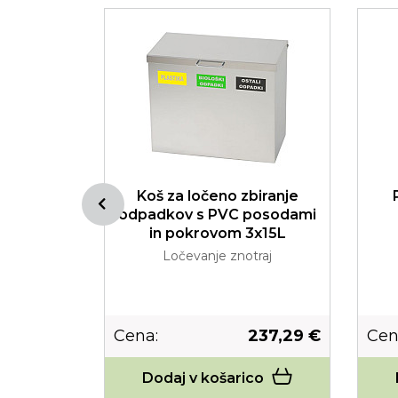
odpadkov
Koš za ločeno zbiranje
rjavim
odpadkov s PVC posodami
m
in pokrovom 3x15L
raj
Ločevanje znotraj
47,58 €
Cena:
237,29 €
Cen
co
Dodaj v košarico