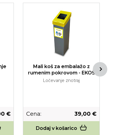
nje
Mali koš za embalažo z
Dvod
rumenim pokrovom - EKOŠ
Ločevanje znotraj
Lo
00 €
Cena:
39,00 €
Cena:
Dodaj v košarico
Dodaj