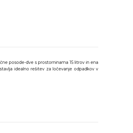
ične posode-dve s prostorninama 15 litrov in ena
stavlja idealno rešitev za ločevanje odpadkov v