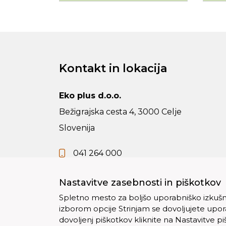
Kontakt in lokacija
Eko plus d.o.o.
Bežigrajska cesta 4, 3000 Celje
Slovenija
041 264 000
info@vsezaodpadke.si
Nastavitve zasebnosti in piškotkov
Spletno mesto za boljšo uporabniško izkušnjo
izborom opcije Strinjam se dovoljujete upo
dovoljenj piškotkov kliknite na Nastavitve p