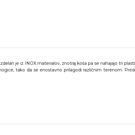
elan je iz INOX materialov, znotraj koša pa se nahajajo tri plast
e nogice, tako da se enostavno prilagodi različnim terenom. Pred