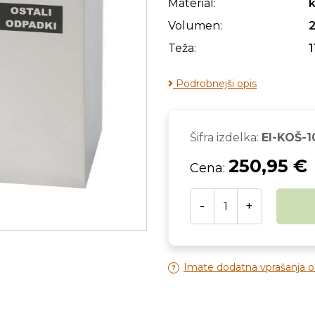
Material:
k
Volumen:
2
Teža:
1
Podrobnejši opis
Šifra izdelka:
EI-KOŠ-1
250,95 €
Cena:
-
+
Imate dodatna vprašanja 