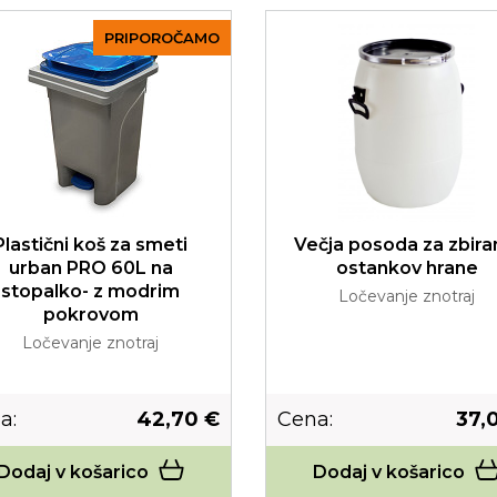
PRIPOROČAMO
Plastični koš za smeti
Večja posoda za zbira
urban PRO 60L na
ostankov hrane
stopalko- z modrim
Ločevanje znotraj
pokrovom
Ločevanje znotraj
a:
42,70 €
Cena:
37,
Dodaj v košarico
Dodaj v košarico