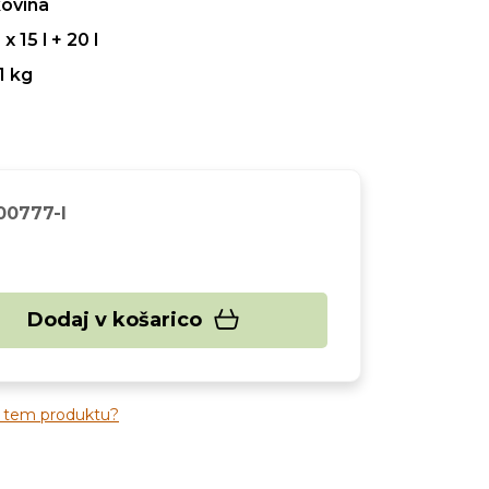
ovina
 x 15 l + 20 l
1 kg
00777-I
Dodaj v košarico
o tem produktu?