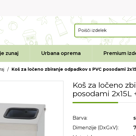
e zunaj
Urbana oprema
Premium izde
aj
/
Koš za ločeno zbiranje odpadkov s PVC posodami 2x15
Koš za ločeno zb
posodami 2x15L 
Barva:
s
Dimenzije (DxGxV):
7