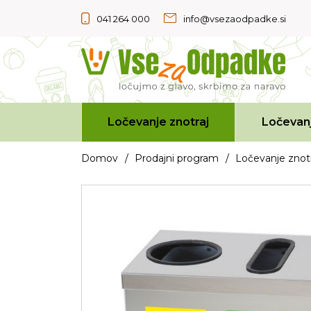
041 264 000
info@vsezaodpadke.si
Ločevanje znotraj
Ločevanj
Domov
/
Prodajni program
/
Ločevanje znotr