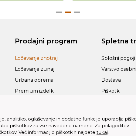
Prodajni program
Spletna t
Ločevanje znotraj
Splošni pogoji
Ločevanje zunaj
Varstvo osebn
Urbana oprema
Dostava
Premium izdelki
Piškotki
Rezervni deli in dodatki
, analitiko, oglaševanje in dodatne funkcije uporablja pišk
rabo piškotkov za vse navedene namene. Za prilagoditev
iškotkov. Več informacij o piškotkih najdete
tukaj
.