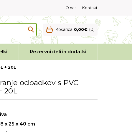
O nas
Kontakt
Košarica
0,00€
(0)
lki
Rezervni deli in dodatki
L + 20L
iranje odpadkov s PVC
+ 20L
iva
8 x 25 x 40 cm