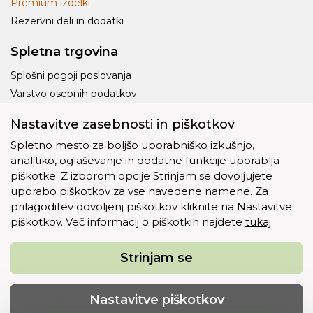
Premium izdelki
Rezervni deli in dodatki
Spletna trgovina
Splošni pogoji poslovanja
Varstvo osebnih podatkov
Dostava
Nastavitve zasebnosti in piškotkov
Piškotki
Spletno mesto za boljšo uporabniško izkušnjo,
analitiko, oglaševanje in dodatne funkcije uporablja
piškotke. Z izborom opcije Strinjam se dovoljujete
uporabo piškotkov za vse navedene namene. Za
prilagoditev dovoljenj piškotkov kliknite na Nastavitve
Ostalo
piškotkov. Več informacij o piškotkih najdete
tukaj
.
O nas
Kontakt
Strinjam se
Copyright © 2012 - 2026 Eko plus d.o.o.. Vse pravice
Nastavitve piškotkov
pridržane.