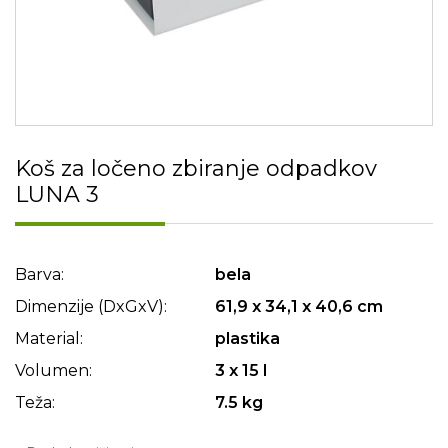
Koš za ločeno zbiranje odpadkov
LUNA 3
Barva:
bela
Dimenzije (DxGxV):
61,9 x 34,1 x 40,6 cm
Material:
plastika
Volumen:
3 x 15 l
Teža:
7.5 kg