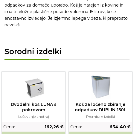
odpadkov za domačo uporabo. Koš je narejen iz kovine in
ima tri vložne plastične posode volumna 15 litrov, ki se
enostavno izvlečejo. Je izjemno lepega videza, ki preprosto
navduši.
Sorodni izdelki
Dvodelni koš LUNA s
Koš za ločeno zbiranje
pokrovom
odpadkov DUBLIN 150L
Ločevanje znotraj
Premium izdelki
Cena:
162,26 €
Cena:
634,40 €