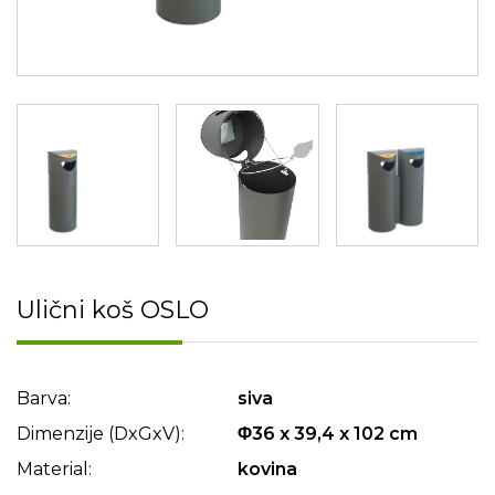
Ulični koš OSLO
Barva:
siva
Dimenzije (DxGxV):
Φ36 x 39,4 x 102 cm
Material:
kovina