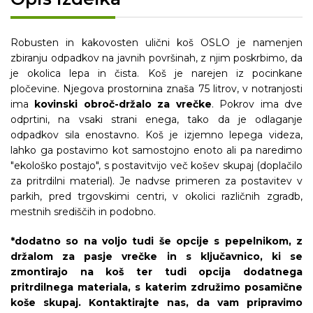
Robusten in kakovosten ulični koš OSLO je namenjen
zbiranju odpadkov na javnih površinah, z njim poskrbimo, da
je okolica lepa in čista. Koš je narejen iz pocinkane
pločevine. Njegova prostornina znaša 75 litrov, v notranjosti
ima
kovinski obroč-držalo za vrečke
. Pokrov ima dve
odprtini, na vsaki strani enega, tako da je odlaganje
odpadkov sila enostavno. Koš je izjemno lepega videza,
lahko ga postavimo kot samostojno enoto ali pa naredimo
"ekološko postajo", s postavitvijo več košev skupaj (doplačilo
za pritrdilni material). Je nadvse primeren za postavitev v
parkih, pred trgovskimi centri, v okolici različnih zgradb,
mestnih središčih in podobno.
*dodatno so na voljo tudi še opcije s pepelnikom, z
držalom za pasje vrečke in s ključavnico,
ki se
zmontirajo na koš ter tudi o
pcija dodatnega
pritrdilnega materiala, s katerim združimo posamične
koše skupaj. Kontaktirajte nas, da vam pripravimo