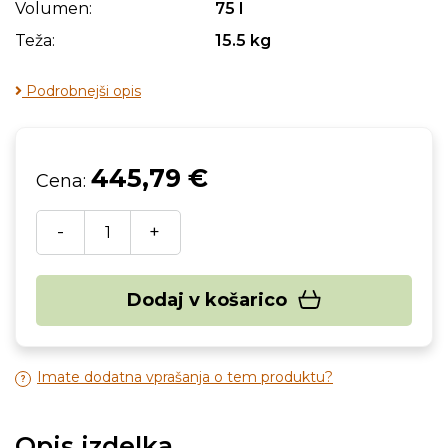
Volumen:
75 l
Teža:
15.5 kg
Podrobnejši opis
445,79 €
Cena:
-
+
Dodaj v košarico
Imate dodatna vprašanja o tem produktu?
Opis izdelka