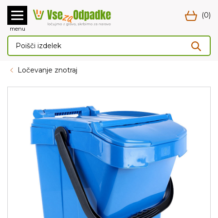
(0)
menu
Ločevanje znotraj