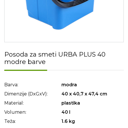
Posoda za smeti URBA PLUS 40
modre barve
Barva:
modra
Dimenzije (DxGxV):
40 x 40,7 x 47,4 cm
Material:
plastika
Volumen:
40 l
Teža:
1.6 kg