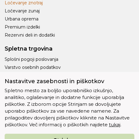
Ločevanje znotraj
Ločevanje zunaj
Urbana oprema
Premium izdelki
Rezervni deli in dodatki
Spletna trgovina
Splošni pogoji poslovanja
Varstvo osebnih podatkov
Dostava
Nastavitve zasebnosti in piškotkov
Piškotki
Spletno mesto za boljšo uporabniško izkušnjo,
analitiko, oglaševanje in dodatne funkcije uporablja
piškotke. Z izborom opcije Strinjam se dovoljujete
uporabo piškotkov za vse navedene namene. Za
prilagoditev dovoljenj piškotkov kliknite na Nastavitve
Ostalo
piškotkov. Več informacij o piškotkih najdete
tukaj
.
O nas
Kontakt