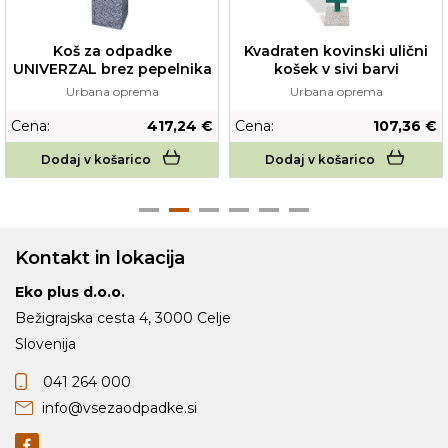
Koš za odpadke
Kvadraten kovinski ulični
UNIVERZAL brez pepelnika
košek v sivi barvi
Urbana oprema
Urbana oprema
Cena:
417,24 €
Cena:
107,36 €
Dodaj v košarico
Dodaj v košarico
Kontakt in lokacija
Eko plus d.o.o.
Bežigrajska cesta 4, 3000 Celje
Slovenija
041 264 000
info@vsezaodpadke.si