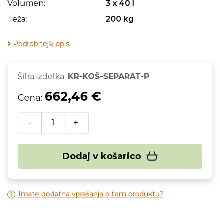
Volumen:
3 x 40 l
Teža:
200 kg
Podrobnejši opis
Šifra izdelka:
KR-KOŠ-SEPARAT-P
662,46 €
Cena:
-
+
Dodaj v košarico
Imate dodatna vprašanja o tem produktu?