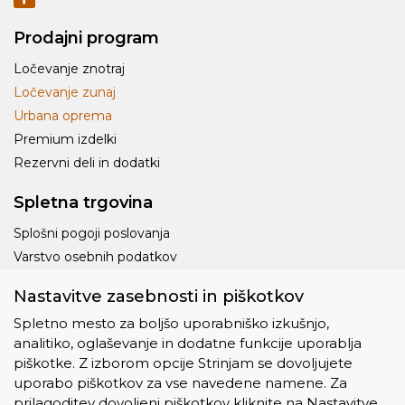
Prodajni program
Ločevanje znotraj
Ločevanje zunaj
Urbana oprema
Premium izdelki
Rezervni deli in dodatki
Spletna trgovina
Splošni pogoji poslovanja
Varstvo osebnih podatkov
Dostava
Nastavitve zasebnosti in piškotkov
Piškotki
Spletno mesto za boljšo uporabniško izkušnjo,
analitiko, oglaševanje in dodatne funkcije uporablja
piškotke. Z izborom opcije Strinjam se dovoljujete
uporabo piškotkov za vse navedene namene. Za
prilagoditev dovoljenj piškotkov kliknite na Nastavitve