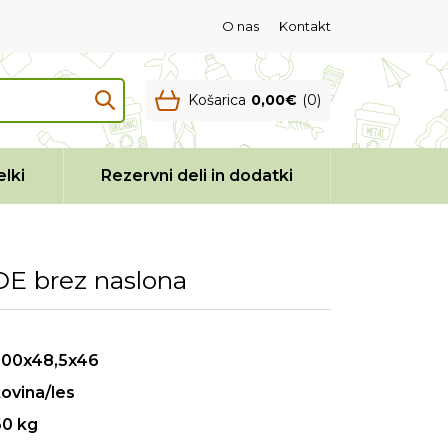
O nas
Kontakt
Košarica
0,00€
(0)
lki
Rezervni deli in dodatki
 brez naslona
200x48,5x46
ovina/les
60 kg