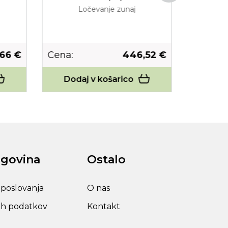
Ločevanje zunaj
U
66 €
Cena:
446,52 €
Cena:
Dodaj v košarico
Dodaj
rgovina
Ostalo
 poslovanja
O nas
ih podatkov
Kontakt