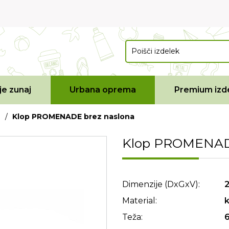
e zunaj
Urbana oprema
Premium izde
/
Klop PROMENADE brez naslona
Klop PROMENADE
Dimenzije (DxGxV):
Material:
k
Teža: