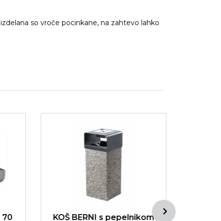
e izdelana so vroče pocinkane, na zahtevo lahko
 70
KOŠ BERNI s pepelnikom
PI