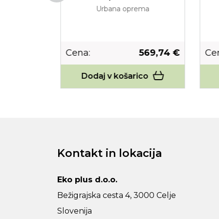
ma
Urbana oprema
175,68 €
Cena:
569,74 €
Cen
co
Dodaj v košarico
Kontakt in lokacija
Eko plus d.o.o.
Bežigrajska cesta 4, 3000 Celje
Slovenija