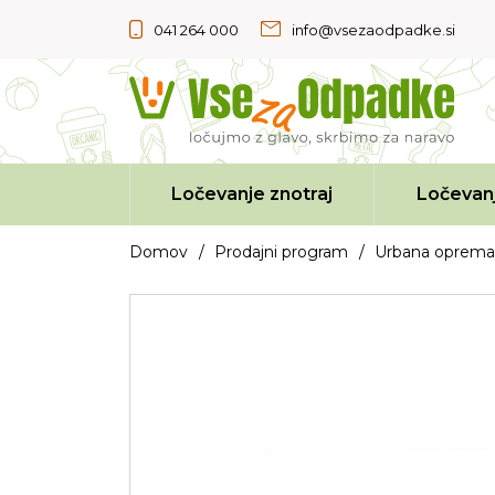
041 264 000
info@vsezaodpadke.si
Ločevanje znotraj
Ločevanj
Domov
/
Prodajni program
/
Urbana oprema