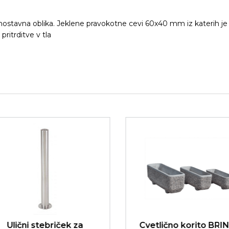
enostavna oblika. Jeklene pravokotne cevi 60x40 mm iz katerih j
ritrditve v tla
Ulični stebriček za
Cvetlično korito BRIN