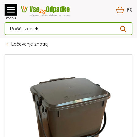
(0)
menu
Ločevanje znotraj