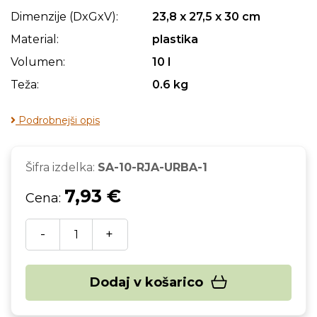
Dimenzije (DxGxV):
23,8 x 27,5 x 30 cm
Material:
plastika
Volumen:
10 l
Teža:
0.6 kg
Podrobnejši opis
Šifra izdelka:
SA-10-RJA-URBA-1
7,93 €
Cena:
-
+
Dodaj v košarico