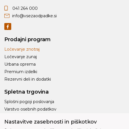
041 264 000
info@vsezaodpadke.si
Prodajni program
Ločevanje znotraj
Ločevanje zunaj
Urbana oprema
Premium izdelki
Rezervni deli in dodatki
Spletna trgovina
Splošni pogoji poslovanja
Varstvo osebnih podatkov
Dostava
Nastavitve zasebnosti in piškotkov
Piškotki