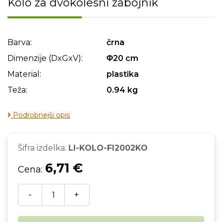
Kolo za dvokolesni zabojnik
Barva:
črna
Dimenzije (DxGxV):
Φ20 cm
Material:
plastika
Teža:
0.94 kg
Podrobnejši opis
Šifra izdelka:
LI-KOLO-FI2002KO
6,71 €
Cena:
-
+