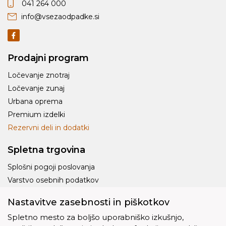
041 264 000
info@vsezaodpadke.si
Prodajni program
Ločevanje znotraj
Ločevanje zunaj
Urbana oprema
Premium izdelki
Rezervni deli in dodatki
Spletna trgovina
Splošni pogoji poslovanja
Varstvo osebnih podatkov
Dostava
Nastavitve zasebnosti in piškotkov
Piškotki
Spletno mesto za boljšo uporabniško izkušnjo,