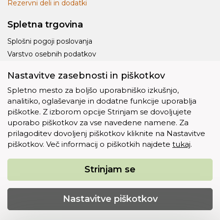
Rezervni deli in dodatki
Spletna trgovina
Splošni pogoji poslovanja
Varstvo osebnih podatkov
Dostava
Nastavitve zasebnosti in piškotkov
Piškotki
Spletno mesto za boljšo uporabniško izkušnjo,
analitiko, oglaševanje in dodatne funkcije uporablja
piškotke. Z izborom opcije Strinjam se dovoljujete
uporabo piškotkov za vse navedene namene. Za
prilagoditev dovoljenj piškotkov kliknite na Nastavitve
Ostalo
piškotkov. Več informacij o piškotkih najdete
tukaj
.
O nas
Kontakt
Strinjam se
Copyright © 2012 - 2026 Eko plus d.o.o.. Vse pravice
Nastavitve piškotkov
pridržane.
izdelava spletne trgovine