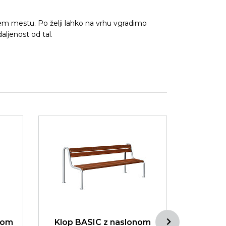
jem mestu. Po želji lahko na vrhu vgradimo
aljenost od tal.
kom
Klop BASIC z naslonom
Klop