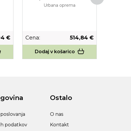
Urbana oprema
U
04 €
Cena:
514,84 €
Cena:
Dodaj v košarico
Dodaj
rgovina
Ostalo
 poslovanja
O nas
ih podatkov
Kontakt