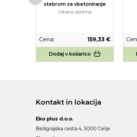
stebrom za vbetoniranje
ma
Urbana oprema
86,38 €
Cena:
159,33 €
Cen
co
Dodaj v košarico
Kontakt in lokacija
Eko plus d.o.o.
Bežigrajska cesta 4, 3000 Celje