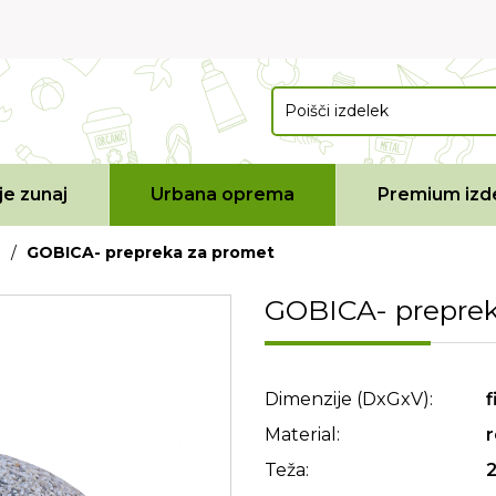
e zunaj
Urbana oprema
Premium izde
/
GOBICA- prepreka za promet
GOBICA- preprek
Dimenzije (DxGxV):
f
Material:
r
Teža: