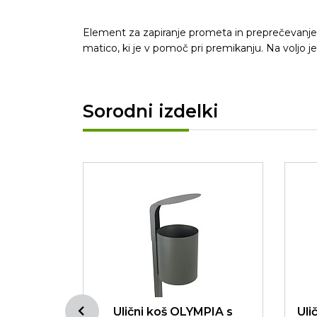
Element za zapiranje prometa in preprečevanje p
matico, ki je v pomoč pri premikanju. Na voljo je 
Sorodni izdelki
ek za
Ulični koš OLYMPIA s
Uli