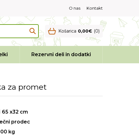
O nas
Kontakt
Košarica
0,00€
(0)
lki
Rezervni deli in dodatki
a za promet
i 65 x32 cm
ečni prodec
200 kg