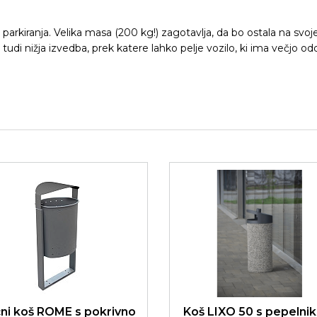
arkiranja. Velika masa (200 kg!) zagotavlja, da bo ostala na svo
tudi nižja izvedba, prek katere lahko pelje vozilo, ki ima večjo odd
čni koš ROME s pokrivno
Koš LIXO 50 s pepelni