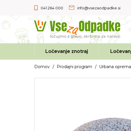
041 264 000
info@vsezaodpadke.si
Ločevanje znotraj
Ločevanj
Domov
/
Prodajni program
/
Urbana oprema