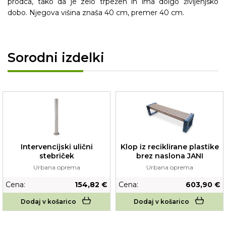
prodca, tako da je zelo trpežen in ima dolgo življenjsko
dobo. Njegova višina znaša 40 cm, premer 40 cm.
Sorodni izdelki
Klop iz reciklirane plastike
Intervencijski ulični
brez naslona JANI
stebriček
Urbana oprema
Urbana oprema
Cena:
154,82 €
Cena:
603,90 €
Dodaj v košarico
Dodaj v košarico