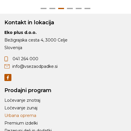
Kontakt in lokacija
Eko plus d.o.o.
Bežigrajska cesta 4, 3000 Celje
Slovenija
041 264 000
info@vsezaodpadke.si
Prodajni program
Ločevanje znotraj
Ločevanje zunaj
Urbana oprema
Premium izdelki
Rezervni deli in dodatki