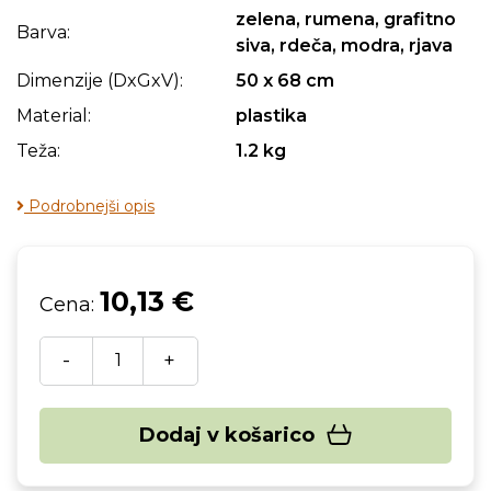
zelena, rumena, grafitno
Barva:
siva, rdeča, modra, rjava
Dimenzije (DxGxV):
50 x 68 cm
Material:
plastika
Teža:
1.2 kg
Podrobnejši opis
10,13 €
Cena:
-
+
Dodaj v košarico