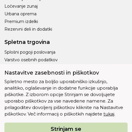
Ločevanje zunaj
Urbana oprema
Premium izdelki
Rezervni deli in dodatki
Spletna trgovina
Splošni pogoji poslovanja
Varstvo osebnih podatkov
Dostava
Nastavitve zasebnosti in piškotkov
Piškotki
Spletno mesto za boljšo uporabniško izkušnjo,
analitiko, oglaševanje in dodatne funkcije uporablja
piškotke. Z izborom opcije Strinjam se dovoljujete
uporabo piškotkov za vse navedene namene. Za
prilagoditev dovoljenj piškotkov kliknite na Nastavitve
Ostalo
piškotkov. Več informacij o piškotkih najdete
tukaj
.
O nas
Kontakt
Strinjam se