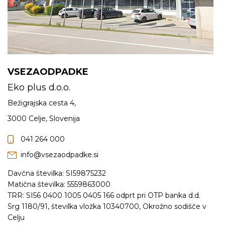
VSEZAODPADKE
Eko plus d.o.o.
Bežigrajska cesta 4,
3000 Celje, Slovenija
041 264 000
info@vsezaodpadke.si
Davčna številka: SI59875232
Matična številka: 5559863000
TRR: SI56 0400 1005 0405 166 odprt pri OTP banka d.d.
Srg 1180/91, številka vložka 10340700, Okrožno sodišče v
Celju