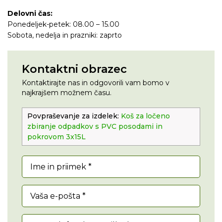
Delovni čas:
Ponedeljek-petek: 08.00 – 15.00
Sobota, nedelja in prazniki: zaprto
Kontaktni obrazec
Kontaktirajte nas in odgovorili vam bomo v
najkrajšem možnem času.
Povpraševanje za izdelek:
Koš za ločeno
zbiranje odpadkov s PVC posodami in
pokrovom 3x15L
Ime in priimek *
Vaša e-pošta *