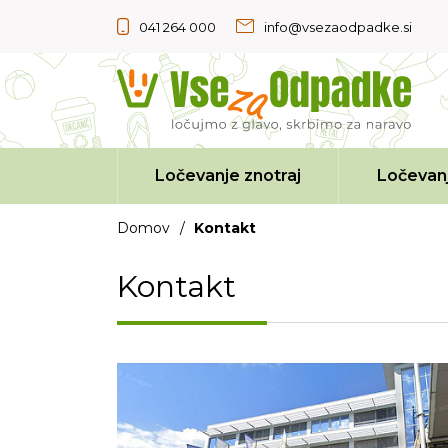
041 264 000
info@vsezaodpadke.si
Ločevanje znotraj
Ločevanj
Domov
/
Kontakt
Kontakt