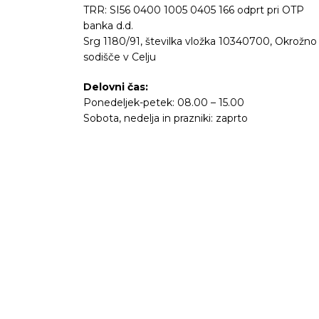
TRR: SI56 0400 1005 0405 166 odprt pri OTP
banka d.d.
Srg 1180/91, številka vložka 10340700, Okrožno
sodišče v Celju
Delovni čas:
Ponedeljek-petek: 08.00 – 15.00
Sobota, nedelja in prazniki: zaprto