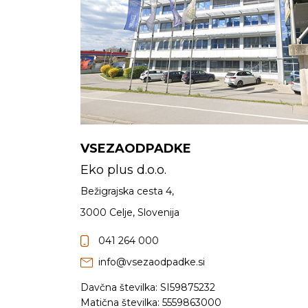
VSEZAODPADKE
Eko plus d.o.o.
Bežigrajska cesta 4,
3000 Celje, Slovenija
041 264 000
info@vsezaodpadke.si
Davčna številka: SI59875232
Matična številka: 5559863000