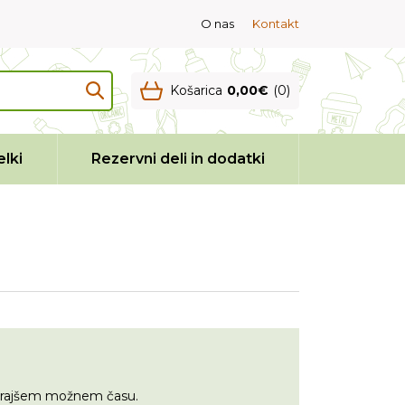
O nas
Kontakt
Košarica
0,00€
(0)
lki
Rezervni deli in dodatki
jkrajšem možnem času.