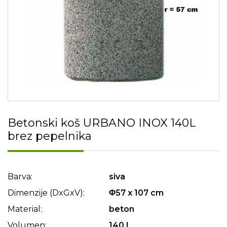
Betonski koš URBANO INOX 140L
brez pepelnika
Barva:
siva
Dimenzije (DxGxV):
Φ57 x 107 cm
Material:
beton
Volumen:
140 l