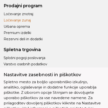
Prodajni program
Ločevanje znotraj
Ločevanje zunaj
Urbana oprema
Premium izdelki
Rezervni deli in dodatki
Spletna trgovina
Splošni pogoji poslovanja
Varstvo osebnih podatkov
Dostava
Nastavitve zasebnosti in piškotkov
Piškotki
Spletno mesto za boljšo uporabniško izkušnjo,
analitiko, oglaševanje in dodatne funkcije uporablja
piškotke. Z izborom opcije Strinjam se dovoljujete
uporabo piškotkov za vse navedene namene. Za
prilagoditev dovoljenj piškotkov kliknite na Nastavitve
Ostalo