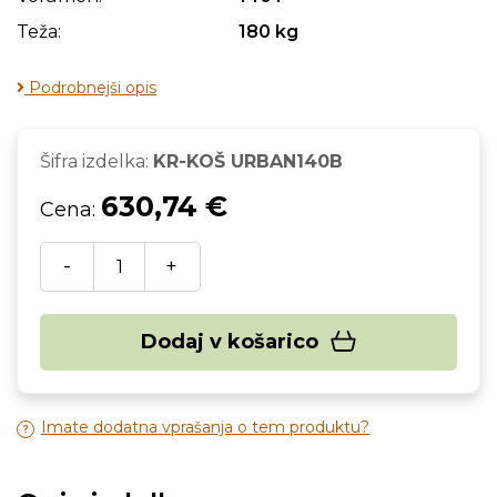
Teža:
180 kg
Podrobnejši opis
Šifra izdelka:
KR-KOŠ URBAN140B
630,74 €
Cena:
-
+
Dodaj v košarico
Imate dodatna vprašanja o tem produktu?