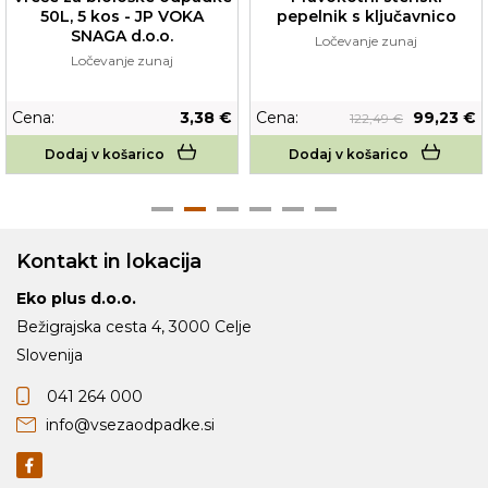
pepelnik s ključavnico
50L, 5 kos - JP VOKA
SNAGA d.o.o.
Ločevanje zunaj
Ločevanje zunaj
Cena:
3,38 €
Cena:
99,23 €
122,49 €
Dodaj v košarico
Dodaj v košarico
Kontakt in lokacija
Eko plus d.o.o.
Bežigrajska cesta 4, 3000 Celje
Slovenija
041 264 000
info@vsezaodpadke.si