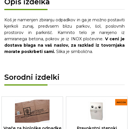
Opis izdelka
Koš je namenjen zbiranju odpadkov in ga je možno postaviti
kjerkoli zunaj, predvsem blizu parkov, šol, poslovnih
prostorov in parkirišč. Kamnito telo je narejeno iz
armiranega betona, pokrov je iz INOX pločevine.
V ceni je
dostava blaga na vaš naslov, za razklad iz tovornjaka
morate poskrbeti sami.
Slika je simbolična.
Sorodni izdelki
AKCIJA
Pravokotni stenski
Vreče za biološke odpadke